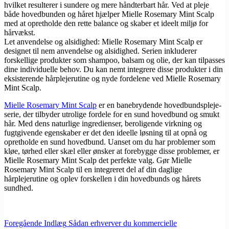
hvilket resulterer i sundere og mere håndterbart hår. Ved at pleje
både hovedbunden og håret hjælper Mielle Rosemary Mint Scalp
med at opretholde den rette balance og skaber et ideelt miljø for
hårvækst.
Let anvendelse og alsidighed: Mielle Rosemary Mint Scalp er
designet til nem anvendelse og alsidighed. Serien inkluderer
forskellige produkter som shampoo, balsam og olie, der kan tilpasses
dine individuelle behov. Du kan nemt integrere disse produkter i din
eksisterende hårplejerutine og nyde fordelene ved Mielle Rosemary
Mint Scalp.
Mielle Rosemary Mint Scalp
er en banebrydende hovedbundspleje-
serie, der tilbyder utrolige fordele for en sund hovedbund og smukt
hår. Med dens naturlige ingredienser, beroligende virkning og
fugtgivende egenskaber er det den ideelle løsning til at opnå og
opretholde en sund hovedbund. Uanset om du har problemer som
kløe, tørhed eller skæl eller ønsker at forebygge disse problemer, er
Mielle Rosemary Mint Scalp det perfekte valg. Gør Mielle
Rosemary Mint Scalp til en integreret del af din daglige
hårplejerutine og oplev forskellen i din hovedbunds og hårets
sundhed.
Foregående
Indlæg
Sådan erhverver du kommercielle