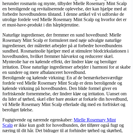
herunder rosmarin og mynte, tilbyder Mielle Rosemary Mint Scalp
en beroligende og revitaliserende oplevelse, der kan hjælpe med at
forbedre hovedbundens tilstand. I denne artikel vil vi udforske de
utrolige fordele ved Mielle Rosemary Mint Scalp og hvorfor det er
et must-have-produkt i din hårplejerutine.
Naturlige ingredienser, der fremmer en sund hovedbund: Mielle
Rosemary Mint Scalp er formuleret med nøje udvalgte naturlige
ingredienser, der målrettet arbejder på at forbedre hovedbundens
sundhed. Rosmarinolie hjælper med at stimulere blodcirkulationen i
hovedbunden, hvilket fremmer hårvækst og reducerer skæl.
Mynteolie har en kølende effekt, der lindrer kløe og beroliger
irritation. Disse naturlige ingredienser arbejder i harmoni for at skabe
en sundere og mere afbalanceret hovedbund.
Beroligende og kølende virkning: En af de bemærkelsesværdige
fordele ved Mielle Rosemary Mint Scalp er dens beroligende og
kølende virkning på hovedbunden. Den blide formel giver en
forfriskende fornemmelse, der lindrer kløe og irritation. Uanset om
du lider af tørhed, skæl eller bare ønsker at forkæle din hovedbund,
vil Mielle Rosemary Mint Scalp efterlade dig med en forfrisket og
beroliget følelse.
Fugtgivende og nærende egenskaber:
Mielle Rosemary Mint
Scalp
er ikke kun godt for hovedbunden, det tilfører også fugt og
næring til dit hår. Det bidrager til at forhindre tørhed og skørhed,