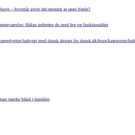
nhavn – hvornår giver det mening at søge hjælp?
børneværelse: Sådan indretter du med leg og funktionalitet
bæredygtigt babytøj med dansk design fra dansk.dk/born/kategorier/ba
an stærke bånd i familien