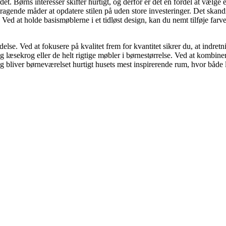
et. Børns interesser skifter hurtigt, og derfor er det en fordel at vælge 
ragende måder at opdatere stilen på uden store investeringer. Det skan
Ved at holde basismøblerne i et tidløst design, kan du nemt tilføje farver
delse. Ved at fokusere på kvalitet frem for kvantitet sikrer du, at indret
lig læsekrog eller de helt rigtige møbler i børnestørrelse. Ved at kombi
bliver børneværelset hurtigt husets mest inspirerende rum, hvor både l