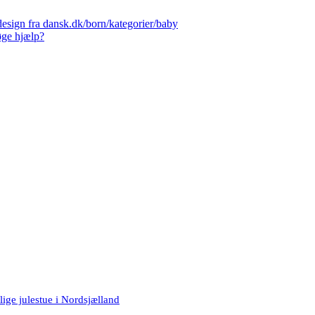
esign fra dansk.dk/born/kategorier/baby
øge hjælp?
ige julestue i Nordsjælland