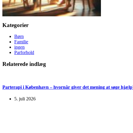
Kategorier
Børn
Familie
ingen
Parforhold
Relaterede indlæg
Parterapi i København – hvornår giver det mening at søge hjælp
5. juli 2026
Tidssvarende og bæredygtigt babytøj med dansk design fra dans
22. marts 2026