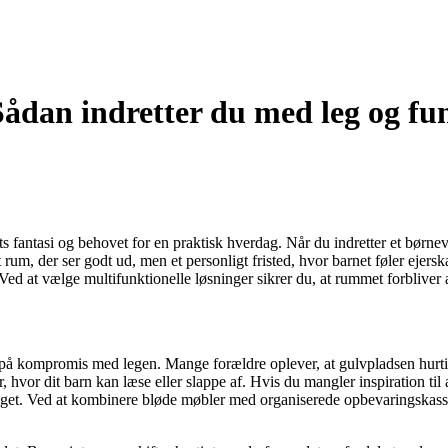
Sådan indretter du med leg og fun
fantasi og behovet for en praktisk hverdag. Når du indretter et børnevære
 rum, der ser godt ud, men et personligt fristed, hvor barnet føler ejers
ed at vælge multifunktionelle løsninger sikrer du, at rummet forbliver
på kompromis med legen. Mange forældre oplever, at gulvpladsen hurtigt
hvor dit barn kan læse eller slappe af. Hvis du mangler inspiration til
meget. Ved at kombinere bløde møbler med organiserede opbevaringskasser