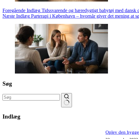
Foregående
Indlæg
Tidssvarende og bæredygtigt babytøj med dansk d
Næste
Indlæg
Parterapi i København – hvornår giver det mening at s
Søg
Ingen
resultater
Indlæg
Oplev den hyggel