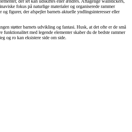
elementer, der let kan udskiftes eller ændres. Aftagelige wallstickers,
dinaviske fokus på naturlige materialer og organiserede rammer
 og figurer, der afspejler barnets aktuelle yndlingsinteresser eller
ningen støtter barnets udvikling og fantasi. Husk, at det ofte er de små
nere funktionalitet med legende elementer skaber du de bedste rammer
eg og ro kan eksistere side om side.