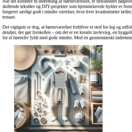
Når det kommer til indretning af børneværelset, er fleksibilitet nøgleord
skiftende tekstiler og DIY-projekter som hjemmelavede hylder er frem
fungerer særligt godt i mindre værelser, hvor hver kvadratmeter tæller. 
temaer.
Det vigtigste er dog, at børneværelset forbliver et sted for leg og udfol
detaljer, der gør forskellen – om det er en kreativ tavlevæg, en hygge
for et børneliv fyldt med gode minder. Med en gennemtænkt indretning 