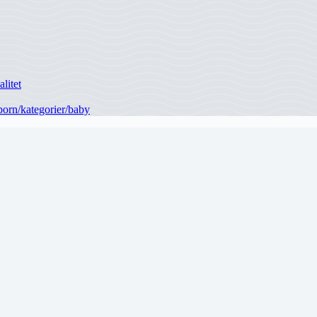
litet
born/kategorier/baby