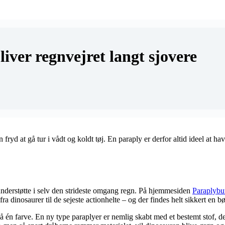
iver regnvejret langt sjovere
ryd at gå tur i vådt og koldt tøj. En paraply er derfor altid ideel at 
 understøtte i selv den strideste omgang regn. På hjemmesiden
Paraplybu
a dinosaurer til de sejeste actionhelte – og der findes helt sikkert en 
én farve. En ny type paraplyer er nemlig skabt med et bestemt stof, der 