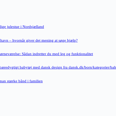
ige julestue i Nordsjælland
nhavn – hvornår giver det mening at søge hjælp?
børneværelse: Sådan indretter du med leg og funktionalitet
bæredygtigt babytøj med dansk design fra dansk.dk/born/kategorier/ba
an stærke bånd i familien