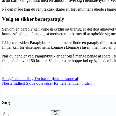
at dit barn kan gå rundt med en dinosaur over sig i neutrale lyse farve
På den måde kan du rent faktisk skabe en forventingens glæde i barnet,
Vælg en sikker børneparaply
Selvom en paraply kan virke uskyldig og ufarlig, er det dog alligevel vi
kunne stå på egne ben, og så motiverer du barnet til at opholde sig m
På hjemmesiden Paraplybutik kan du nemt finde en paraply til børn, o
finger kan for eksempel nemt komme i klemme i låsen, men med en god 
Når du handler ved Paraplybutik er der også mange penge at spare i for
fragt på alt over 150 kroner. Så det er bare hoppe ind og købe den helt r
Foregående
Indlæg
Du har fortjent at slappe af
Næste
Indlæg
Sjove oplevelser for hele familien i julen
Søg