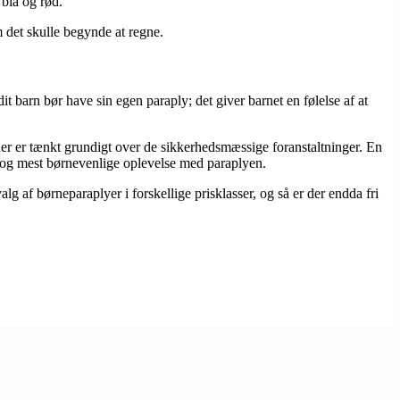
 blå og rød.
m det skulle begynde at regne.
it barn bør have sin egen paraply; det giver barnet en følelse af at
 der er tænkt grundigt over de sikkerhedsmæssige foranstaltninger. En
e og mest børnevenlige oplevelse med paraplyen.
g af børneparaplyer i forskellige prisklasser, og så er der endda fri