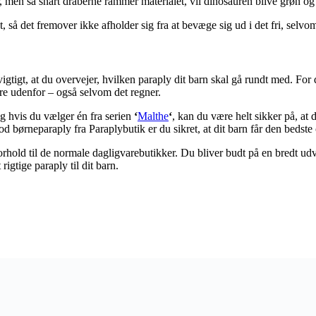
r, men så snart dråberne rammer materialet, vil dinosauren blive grøn og
 så det fremover ikke afholder sig fra at bevæge sig ud i det fri, selvo
gtigt, at du overvejer, hvilken paraply dit barn skal gå rundt med. For d
ere udenfor – også selvom det regner.
g hvis du vælger én fra serien
‘
Malthe
‘
, kan du være helt sikker på, at
børneparaply fra Paraplybutik er du sikret, at dit barn får den bedst
hold til de normale dagligvarebutikker. Du bliver budt på en bredt udval
igtige paraply til dit barn.