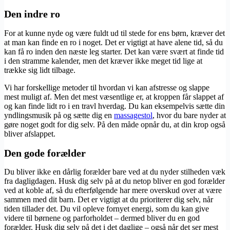
Den indre ro
For at kunne nyde og være fuldt ud til stede for ens børn, kræver det
at man kan finde en ro i noget. Det er vigtigt at have alene tid, så du
kan få ro inden den næste leg starter. Det kan være svært at finde tid
i den stramme kalender, men det kræver ikke meget tid lige at
trække sig lidt tilbage.
Vi har forskellige metoder til hvordan vi kan afstresse og slappe
mest muligt af. Men det mest væsentlige er, at kroppen får slappet af
og kan finde lidt ro i en travl hverdag. Du kan eksempelvis sætte din
yndlingsmusik på og sætte dig en
massagestol
, hvor du bare nyder at
gøre noget godt for dig selv. På den måde opnår du, at din krop også
bliver afslappet.
Den gode forælder
Du bliver ikke en dårlig forælder bare ved at du nyder stilheden væk
fra dagligdagen. Husk dig selv på at du netop bliver en god forælder
ved at koble af, så du efterfølgende har mere overskud over at være
sammen med dit barn. Det er vigtigt at du prioriterer dig selv, når
tiden tillader det. Du vil opleve fornyet energi, som du kan give
videre til børnene og parforholdet – dermed bliver du en god
forælder. Husk dig selv på det i det daglige – også når det ser mest