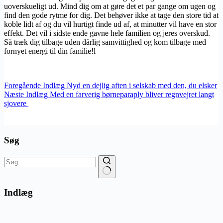
uoverskueligt ud. Mind dig om at gøre det et par gange om ugen og
find den gode rytme for dig. Det behøver ikke at tage den store tid at
koble lidt af og du vil hurtigt finde ud af, at minutter vil have en stor
effekt. Det vil i sidste ende gavne hele familien og jeres overskud.
Så træk dig tilbage uden dårlig samvittighed og kom tilbage med
fornyet energi til din familie!l
Foregående
Indlæg
Nyd en dejlig aften i selskab med den, du elsker
Næste
Indlæg
Med en farverig børneparaply bliver regnvejret langt
sjovere
Søg
Ingen
resultater
Indlæg